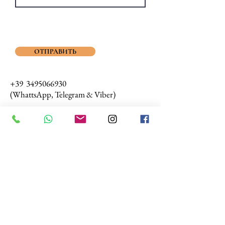
ОТПРАВИТЬ
+39 3495066930
(WhattsApp, Telegram & Viber)
e-mail:
d.dmitrieva@hotmail.it
Обо мне
Отзывы
Экскурсии