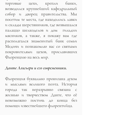
торговые цехи, крепли банки,
возводился крупнейший кафедральный
собор и дворец правительства. Мы
посетим те места, где находились лавки
и склады шерстянников, где возвышался
палаццо шелкоделов и дом гильдии
мясников, а также, я покажу вам где
располагался знаменитый банк семьи
Медичи и познакомлю вас со святыми
покровителями цехов, прославивших
Флоренцию на весь мир.
Данте Алигьери и его современники.
Флоренция буквально пронизана духом
и мыслями великого поэта. История
города так неразрывно связана с
жизнью и творчеством Данте, что её
невозможно постичь до конца без
помощи известнейшего флорентийца.