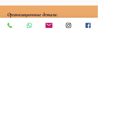
Организационные детали:
Продолжительность экскурсии: 3 часа
Способ передвижения: пеший
Для групп более 7 человек заказываются
наушники (1,5€ — 3€ в зависимости от
количества участников)
Запланировать экскурсию
Ознакомьтесь с другими
авторскими экскурсиями по