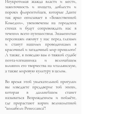
Неукротимая жажда власти и мести,
зажиточность и нищета, доблести и
пороки флорентийцев, которые Данте
так ярко описывает в «Божественной
Комедии», увековечены на городских
стенах и будут сопровождать нас в
течении всего путешествия. Знаменитые
персонажи оживут у нас перед глазами
и станут нашими проводниками в
красочный и загадочный мир прошлого!
А также, я поведаю вам о тяжкой судьбе
поэта-изгнанника и величайшем
влиянии его творчества на итальянскую,
а также мировую культуру в целом.
Во время этой увлекательной прогулки
вы изведаете преддверие той эпохи,
которая в дальнейшем станет
называться Возрождением и поймёте,
где прорастают корни великолепной
"колыбели Ренессанса”!